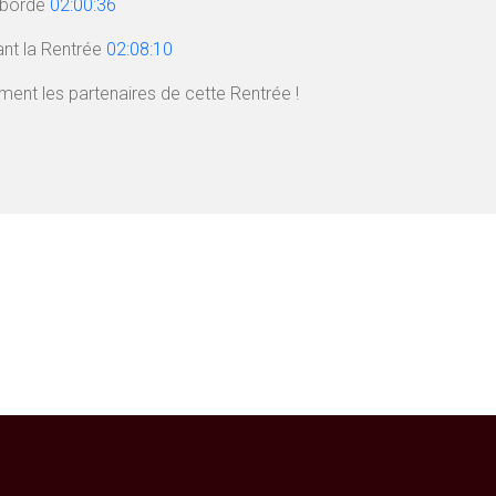
eborde
02:00:36
rant la Rentrée
02:08:10
nt les partenaires de cette Rentrée !