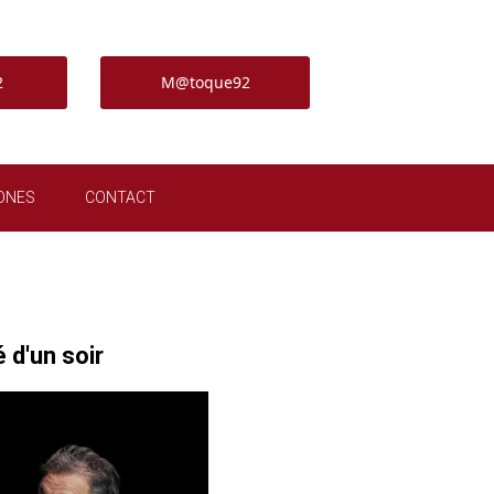
2
M@toque92
ONES
CONTACT
 d'un soir